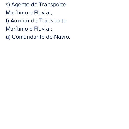
s) Agente de Transporte
Marítimo e Fluvial;
t) Auxiliar de Transporte
Marítimo e Fluvial;
u) Comandante de Navio.
Os valores retroativos
podem
chegar a R$ 55.000,00
(cinquenta e cinco mil reais)
,
acrescidos de juros e correção
monetária. Além disso, é
pedida a incorporação do valor
integral nos proventos futuros.